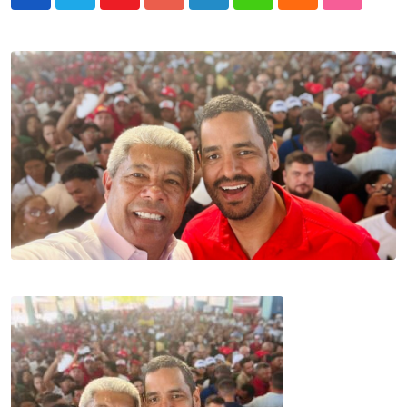
Youtube
Google+
LinkedIn
Whatsapp
Cloud
StumbleU