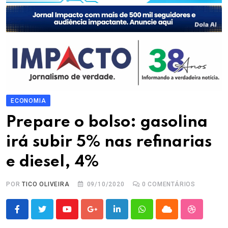
ECONOMIA
Prepare o bolso: gasolina
irá subir 5% nas refinarias
e diesel, 4%
POR
TICO OLIVEIRA
09/10/2020
0
COMENTÁRIOS
Youtube
Google+
LinkedIn
Whatsapp
Cloud
StumbleU