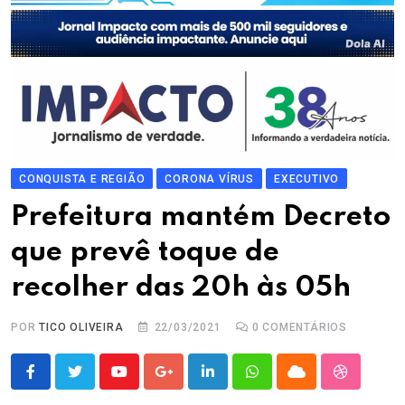
CONQUISTA E REGIÃO
CORONA VÍRUS
EXECUTIVO
Prefeitura mantém Decreto
que prevê toque de
recolher das 20h às 05h
POR
TICO OLIVEIRA
22/03/2021
0
COMENTÁRIOS
Youtube
Google+
LinkedIn
Whatsapp
Cloud
StumbleU