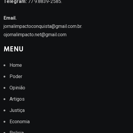
Telegram:
77 9.8839-2585.
Email.
jornalimpactoconquista@gmail.com.br
.
ojornalimpacto.net@gmail.com
MENU
Home
Poder
Opinião
Artigos
Justiça
Economia
Policia