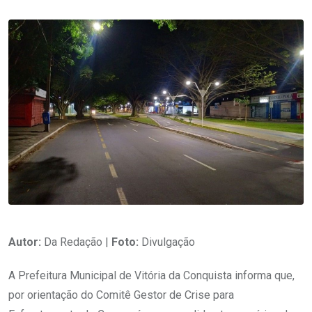
Autor:
Da Redação |
Foto:
Divulgação
A Prefeitura Municipal de Vitória da Conquista informa que,
por orientação do Comitê Gestor de Crise para