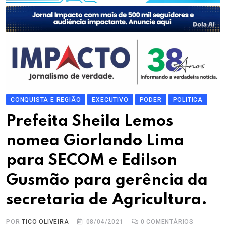
CONQUISTA E REGIÃO
EXECUTIVO
PODER
POLITICA
Prefeita Sheila Lemos
nomea Giorlando Lima
para SECOM e Edilson
Gusmão para gerência da
secretaria de Agricultura.
POR
TICO OLIVEIRA
08/04/2021
0
COMENTÁRIOS