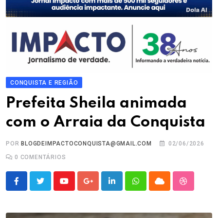
CONQUISTA E REGIÃO
Prefeita Sheila animada
com o Arraia da Conquista
POR
BLOGDEIMPACTOCONQUISTA@GMAIL.COM
02/06/2026
0
COMENTÁRIOS
Youtube
Google+
LinkedIn
Whatsapp
Cloud
StumbleU