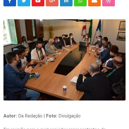
Youtube
Google+
LinkedIn
Whatsapp
Cloud
StumbleU
Autor:
Da Redação |
Foto:
Divulgação