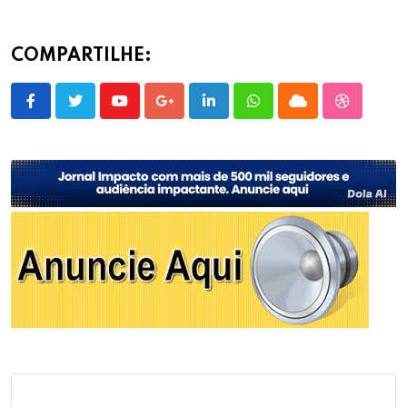
COMPARTILHE:
Youtube
Google+
LinkedIn
Whatsapp
Cloud
StumbleU