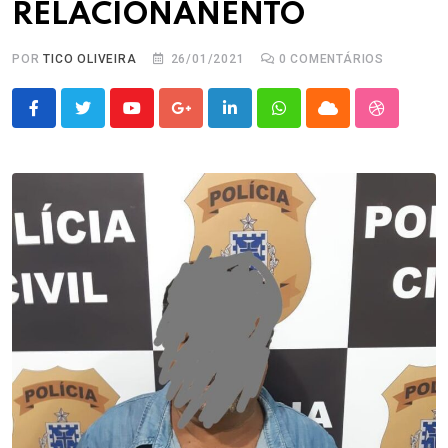
RELACIONANENTO
POR
TICO OLIVEIRA
26/01/2021
0
COMENTÁRIOS
Youtube
Google+
LinkedIn
Whatsapp
Cloud
StumbleU