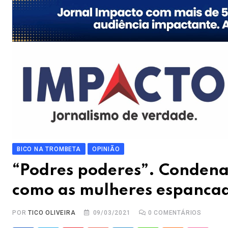
BICO NA TROMBETA
OPINIÃO
“Podres poderes”. Condena
como as mulheres espancad
POR
TICO OLIVEIRA
09/03/2021
0
COMENTÁRIOS