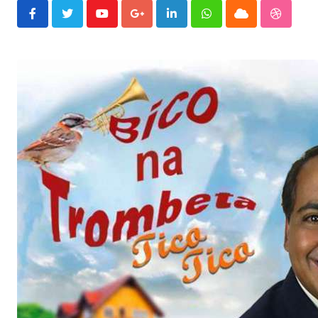
Youtube
Google+
LinkedIn
Whatsapp
Cloud
Stumble