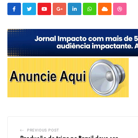
Youtube
Google+
LinkedIn
Whatsapp
Cloud
Stumble
PREVIOUS POST