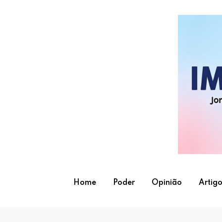
Skip
to
content
Home
Poder
Opinião
Artigo