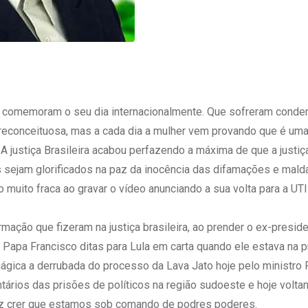
ue comemoram o seu dia internacionalmente. Que sofreram cond
preconceituosa, mas a cada dia a mulher vem provando que é um
A justiça Brasileira acabou perfazendo a máxima de que a justiç
s sejam glorificados na paz da inocência das difamações e malda
 muito fraca ao gravar o vídeo anunciando a sua volta para a UTI
rmação que fizeram na justiça brasileira, ao prender o ex-presid
do Papa Francisco ditas para Lula em carta quando ele estava na p
mágica a derrubada do processo da Lava Jato hoje pelo ministro F
ntários das prisões de políticos na região sudoeste e hoje volta
 faz crer que estamos sob comando de podres poderes.