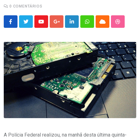
0
COMENTÁRIOS
Youtube
Google+
LinkedIn
Whatsapp
Cloud
StumbleU
A Polícia Federal realizou, na manhã desta última quinta-