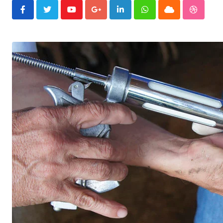
Youtube
Google+
LinkedIn
Whatsapp
Cloud
Stumble