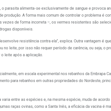
, o parasita alimenta-se exclusivamente de sangue e provoca a
de produção. A forma mais comum de controlar o problema é co
as vezes de forma incorreta –, os vermes resistentes são selec
drogas disponíveis.
senvolve resistência contra ela”, explica. Outra vantagem é que
 no leite, por isso não requer período de carência, ou seja, o p
o leite após a aplicação.
 inicialmente, em escala experimental nos rebanhos da Embrapa C
imento para rebanhos em outras propriedades do Nordeste, prin
na varia entre as espécies e, na mesma espécie, muda de acordo
mas raças ovinas, como a Santa Inês, a eficácia da vacina é mai