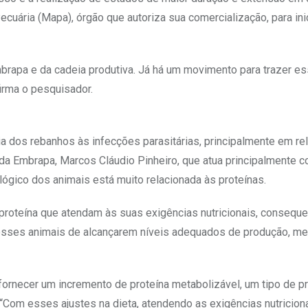
Pecuária (Mapa), órgão que autoriza sua comercialização, para ini
Embrapa e da cadeia produtiva. Já há um movimento para trazer es
firma o pesquisador.
cia dos rebanhos às infecções parasitárias, principalmente em re
da Embrapa, Marcos Cláudio Pinheiro, que atua principalmente 
lógico dos animais está muito relacionada às proteínas.
oteína que atendam às suas exigências nutricionais, consequ
desses animais de alcançarem níveis adequados de produção, 
fornecer um incremento de proteína metabolizável, um tipo de pr
 “Com esses ajustes na dieta, atendendo as exigências nutricion