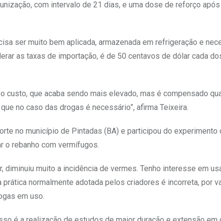
munização, com intervalo de 21 dias, e uma dose de reforço após
cisa ser muito bem aplicada, armazenada em refrigeração e nec
rar as taxas de importação, é de 50 centavos de dólar cada do
a o custo, que acaba sendo mais elevado, mas é compensado qu
 que no caso das drogas é necessário”, afirma Teixeira.
orte no município de Pintadas (BA) e participou do experimento
ar o rebanho com vermífugos.
, diminuiu muito a incidência de vermes. Tenho interesse em usa
a prática normalmente adotada pelos criadores é incorreta, por va
rogas em uso.
sso é a realização de estudos de maior duração e extensão em 