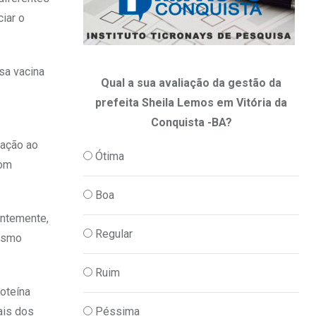
ciar o
sa vacina
Qual a sua avaliação da gestão da
prefeita Sheila Lemos em Vitória da
Conquista -BA?
lação ao
Ótima
com
Boa
entemente,
Regular
mesmo
Ruim
oteína
Péssima
ais dos