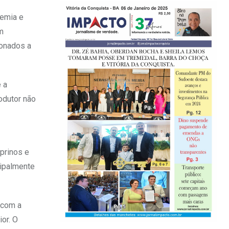
nemia e
m
ionados a
 a
rodutor não
aprinos e
cipalmente
 com a
or. O