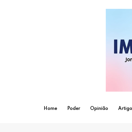
Skip
to
content
Home
Poder
Opinião
Artigo