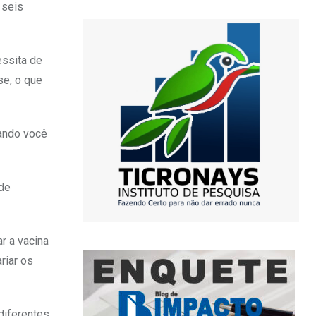
 seis
essita de
se, o que
ando você
 de
r a vacina
riar os
diferentes