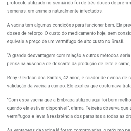
protocolo utilizado no semiárido foi de três doses de pré-i
semanas, em animais naturalmente infectados.
A vacina tem algumas condições para funcionar bem. Ela pre
doses de reforço. O custo do medicamento hoje, sem conside
equivale a preço de um vermífugo de alto custo no Brasil.
“A grande desvantagem com relação a outros métodos seri
pensa na ausência de descarte da produção de leite e carne,
Rony Gleidson dos Santos, 42 anos, é criador de ovinos de c
validação da vacina a campo. Ele explica que costumava trat
“Com essa vacina que a Embrapa utilizou aqui foi bem melhor
quando ela estiver disponível”, afirma. Teixeira observa que 
vermífugos e levar à resistência dos parasitas a todas as d
As vantagens da vacina já foram comprovadas, o próximo pa