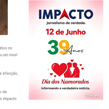
anhos no
u um nível
a infecção,
o da
 o impacto