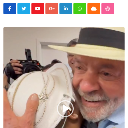
Youtube
Google+
LinkedIn
Whatsapp
Cloud
StumbleU