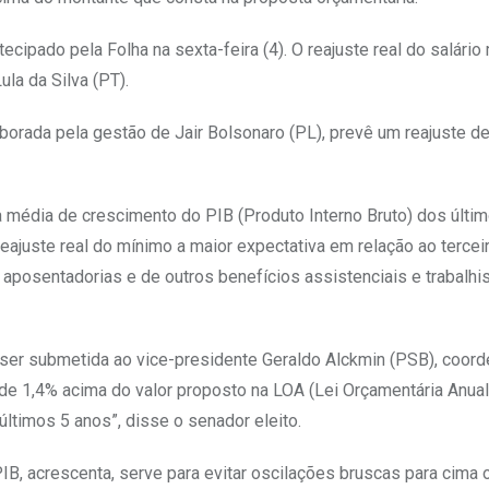
cipado pela Folha na sexta-feira (4). O reajuste real do salário
la da Silva (PT).
borada pela gestão de Jair Bolsonaro (PL), prevê um reajuste de
a média de crescimento do PIB (Produto Interno Bruto) dos últi
eajuste real do mínimo a maior expectativa em relação ao terce
 aposentadorias e de outros benefícios assistenciais e trabalhi
 ser submetida ao vice-presidente Geraldo Alckmin (PSB), coor
a de 1,4% acima do valor proposto na LOA (Lei Orçamentária Anual
últimos 5 anos”, disse o senador eleito.
IB, acrescenta, serve para evitar oscilações bruscas para cima 