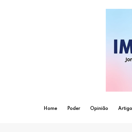
Skip
to
content
Home
Poder
Opinião
Artigo