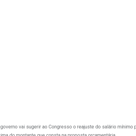
Upon
 governo vai sugerir ao Congresso o reajuste do salário mínimo 
cima do montante que consta na proposta orçamentária.