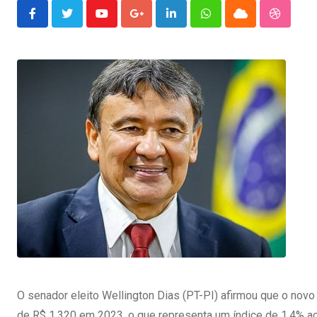
Youtube
Google+
LinkedIn
Whatsapp
Cloud
Stumble
O senador eleito Wellington Dias (PT-PI) afirmou que o novo
de R$ 1.320 em 2023, o que representa um índice de 1,4% a