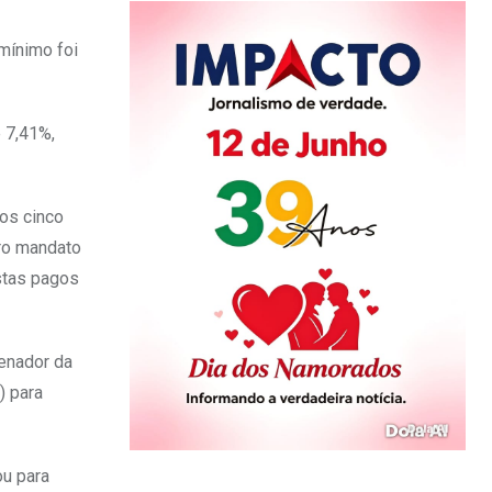
 mínimo foi
 7,41%,
mos cinco
iro mandato
stas pagos
denador da
) para
ou para