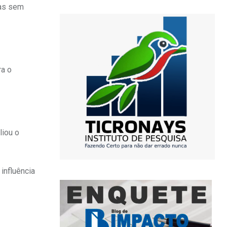
ras sem
ra o
liou o
influência