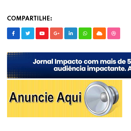
COMPARTILHE:
Youtube
Google+
LinkedIn
Whatsapp
Cloud
Stumble