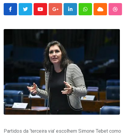
Youtube
Google+
LinkedIn
Whatsapp
Cloud
StumbleU
Partidos da ‘terceira via’ escolhem Simone Tebet como