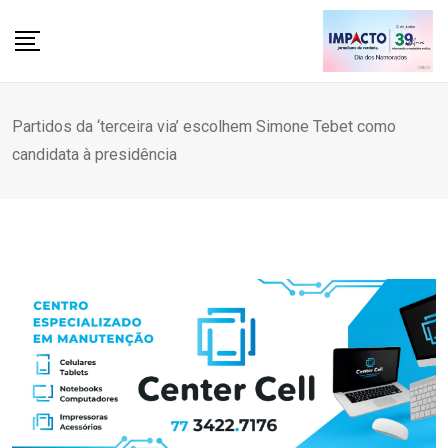
Skip
to
content
Partidos da ‘terceira via’ escolhem Simone Tebet como
candidata à presidência