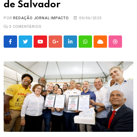
de Salvador
POR
REDAÇÃO JORNAL IMPACTO
09/06/2025
0
COMENTÁRIOS
Youtube
Google+
LinkedIn
Whatsapp
Cloud
StumbleU