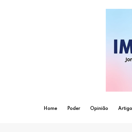
Skip
to
content
Home
Poder
Opinião
Artigo