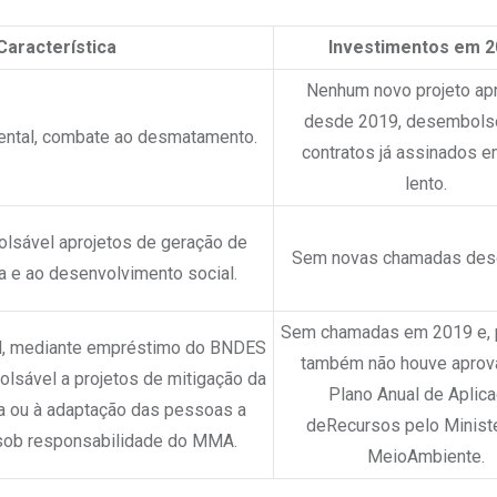
Característica
Investimentos em 2
Nenhum novo projeto ap
desde 2019, desembols
ental, combate ao desmatamento.
contratos já assinados e
lento.
lsável aprojetos de geração de
Sem novas chamadas des
 e ao desenvolvimento social.
Sem chamadas em 2019 e, 
l, mediante empréstimo do BNDES
também não houve apro
lsável a projetos de mitigação da
Plano Anual de Aplic
a ou à adaptação das pessoas a
deRecursos pelo Ministé
 sob responsabilidade do MMA.
MeioAmbiente.