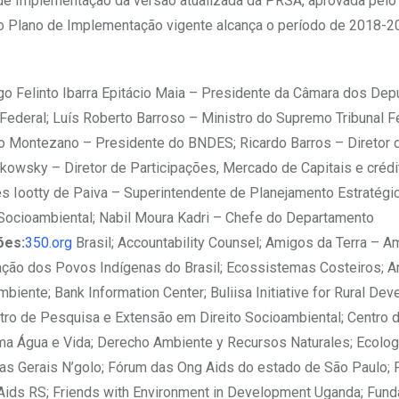
 de Implementação da versão atualizada da PRSA, aprovada pelo
 Plano de Implementação vigente alcança o período de 2018-2
o Felinto Ibarra Epitácio Maia – Presidente da Câmara dos Dep
deral; Luís Roberto Barroso – Ministro do Supremo Tribunal Fe
o Montezano – Presidente do BNDES; Ricardo Barros – Diretor 
owsky – Diretor de Participações, Mercado de Capitais e crédit
s Iootty de Paiva – Superintendente de Planejamento Estratégic
 Socioambiental; Nabil Moura Kadri – Chefe do Departamento
ões:
350.org
Brasil; Accountability Counsel; Amigos da Terra – 
ulação dos Povos Indígenas do Brasil; Ecossistemas Costeiros; Ar
ente; Bank Information Center; Buliisa Initiative for Rural De
entro de Pesquisa e Extensão em Direito Socioambiental; Centro 
a Água e Vida; Derecho Ambiente y Recursos Naturales; Ecolog
s Gerais N’golo; Fórum das Ong Aids do estado de São Paulo;
Aids RS; Friends with Environment in Development Uganda; Fun