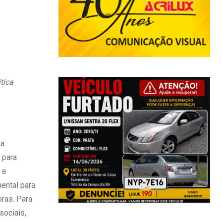
tica
da
 para
 e
ental para
oras. Para
sociais,