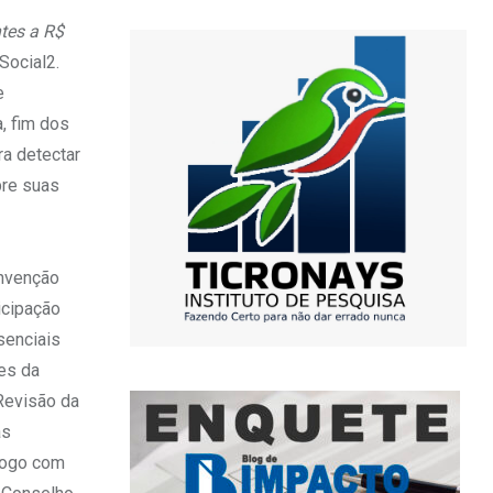
tes a R$
Social2.
e
, fim dos
ra detectar
bre suas
onvenção
icipação
senciais
ões da
 Revisão da
as
álogo com