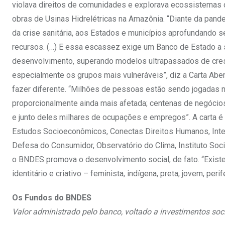
violava direitos de comunidades e explorava ecossistemas 
obras de Usinas Hidrelétricas na Amazônia. “Diante da pand
da crise sanitária, aos Estados e municípios aprofundando se
recursos. (…) E essa escassez exige um Banco de Estado a 
desenvolvimento, superando modelos ultrapassados de cres
especialmente os grupos mais vulneráveis”, diz a Carta Abe
fazer diferente. “Milhões de pessoas estão sendo jogadas 
proporcionalmente ainda mais afetada; centenas de negócios 
e junto deles milhares de ocupações e empregos”. A carta é 
Estudos Socioeconômicos, Conectas Direitos Humanos, Interna
Defesa do Consumidor, Observatório do Clima, Instituto So
o BNDES promova o desenvolvimento social, de fato. “Existe
identitário e criativo – feminista, indígena, preta, jovem, peri
Os Fundos do BNDES
Valor administrado pelo banco, voltado a investimentos so