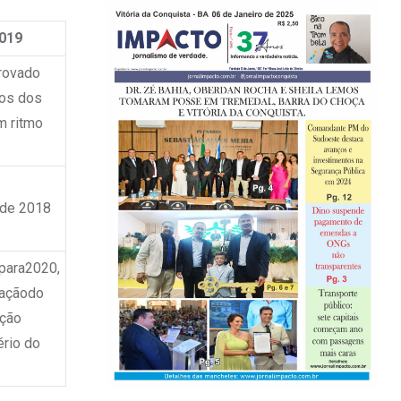
019
rovado
os dos
m ritmo
de 2018
para2020,
vaçãodo
ação
rio do