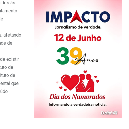
didos às
entamento
de
, afetando
ade de
de existir
tuto de
ituto de
ental que
eúdo