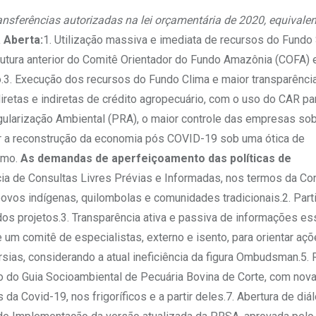
ransferências autorizadas na lei orçamentária de 2020,
equivalen
 Aberta:
1. Utilização massiva e imediata de recursos do Fundo 
tura anterior do Comitê Orientador do Fundo Amazônia (COFA) 
3. Execução dos recursos do Fundo Clima e maior transparência
iretas e indiretas de crédito agropecuário, com o uso do CAR pa
gularização Ambiental (PRA), o maior controle das empresas so
utir a reconstrução da economia pós COVID-19 sob uma ótica de
ismo.
As demandas de aperfeiçoamento das políticas de
cia de Consultas Livres Prévias e Informadas, nos termos da C
povos indígenas, quilombolas e comunidades tradicionais.2. Part
s projetos.3. Transparência ativa e passiva de informações es
um comitê de especialistas, externo e isento, para orientar aç
rsias, considerando a atual ineficiência da figura Ombudsman.5.
ão do Guia Socioambiental de Pecuária Bovina de Corte, com nov
da Covid-19, nos frigoríficos e a partir deles.7. Abertura de di