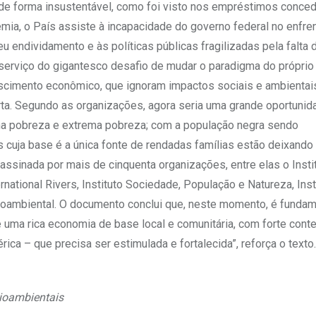
de forma insustentável, como foi visto nos empréstimos conce
emia, o País assiste à incapacidade do governo federal no enfr
u endividamento e às políticas públicas fragilizadas pela falta 
serviço do gigantesco desafio de mudar o paradigma do próprio
cimento econômico, que ignoram impactos sociais e ambientais
rta. Segundo as organizações, agora seria uma grande oportunid
na pobreza e extrema pobreza; com a população negra sendo
cuja base é a única fonte de rendadas famílias estão deixando 
assinada por mais de cinquenta organizações, entre elas o Insti
tional Rivers, Instituto Sociedade, População e Natureza, Inst
cioambiental. O documento conclui que, neste momento, é fundam
 uma rica economia de base local e comunitária, com forte cont
férica – que precisa ser estimulada e fortalecida”, reforça o texto.
cioambientais