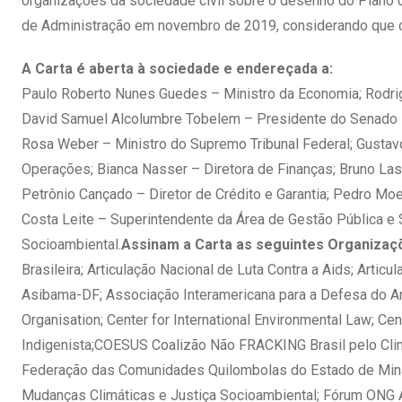
organizações da sociedade civil sobre o desenho do Plano
de Administração em novembro de 2019, considerando que o
A Carta é aberta à sociedade e endereçada a:
Paulo Roberto Nunes Guedes – Ministro da Economia; Rodrig
David Samuel Alcolumbre Tobelem – Presidente do Senado Fe
Rosa Weber – Ministro do Supremo Tribunal Federal; Gustav
Operações; Bianca Nasser – Diretora de Finanças; Bruno Lask
Petrônio Cançado – Diretor de Crédito e Garantia; Pedro Moe
Costa Leite – Superintendente da Área de Gestão Pública e
Socioambiental.
Assinam a Carta as seguintes Organizaç
Brasileira; Articulação Nacional de Luta Contra a Aids; Artic
Asibama-DF; Associação Interamericana para a Defesa do Ambi
Organisation; Center for International Environmental Law; C
Indigenista;COESUS Coalizão Não FRACKING Brasil pelo Clim
Federação das Comunidades Quilombolas do Estado de Mina
Mudanças Climáticas e Justiça Socioambiental; Fórum ONG 