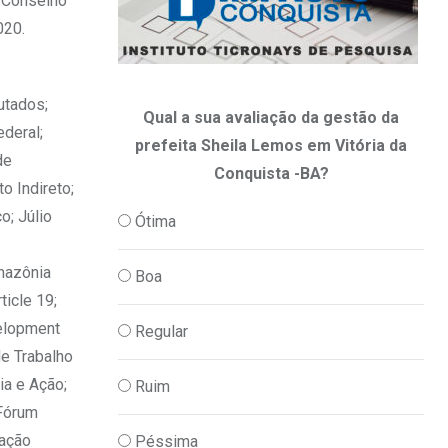
 Conselho
020.
utados;
Qual a sua avaliação da gestão da
deral;
prefeita Sheila Lemos em Vitória da
de
Conquista -BA?
o Indireto;
o; Júlio
Ótima
Amazônia
Boa
ticle 19;
velopment
Regular
de Trabalho
ia e Ação;
Ruim
 Fórum
dação
Péssima