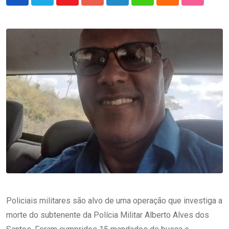
Youtube
Google+
LinkedIn
Whatsapp
Cloud
StumbleU
Policiais militares são alvo de uma operação que investiga a
morte do subtenente da Polícia Militar Alberto Alves dos