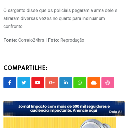
O sargento disse que os policiais pegaram a arma dele e
atiraram diversas vezes no quarto para insinuar um
confronto.
Fonte:
Correio24hrs |
Foto:
Reprodução
COMPARTILHE:
Youtube
Google+
LinkedIn
Whatsapp
Cloud
StumbleU