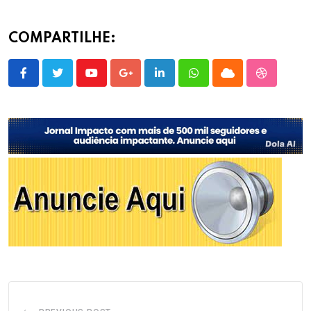
COMPARTILHE:
Youtube
Google+
LinkedIn
Whatsapp
Cloud
StumbleU