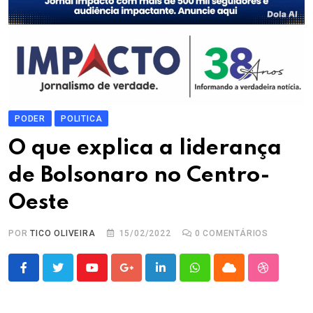
PODER
POLITICA
O que explica a liderança
de Bolsonaro no Centro-
Oeste
POR
TICO OLIVEIRA
15/02/2022
0
COMENTÁRIOS
Youtube
Google+
LinkedIn
Whatsapp
Cloud
StumbleU