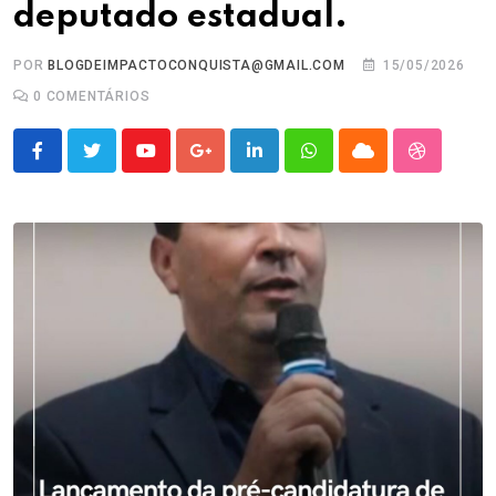
deputado estadual.
POR
BLOGDEIMPACTOCONQUISTA@GMAIL.COM
15/05/2026
0
COMENTÁRIOS
Youtube
Google+
LinkedIn
Whatsapp
Cloud
StumbleU