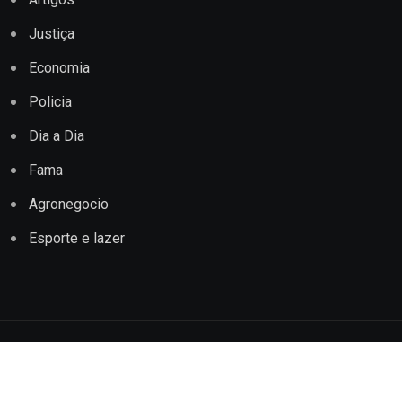
Justiça
Economia
Policia
Dia a Dia
Fama
Agronegocio
Esporte e lazer
Copyright © 2022 Jornal Impacto Conquista. Todos os
direitos reservados