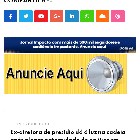
COMPARTILHE:
Youtube
Google+
LinkedIn
Whatsapp
Cloud
StumbleU
PREVIOUS POST
Ex-diretora de presídio dá à luz na cadeia