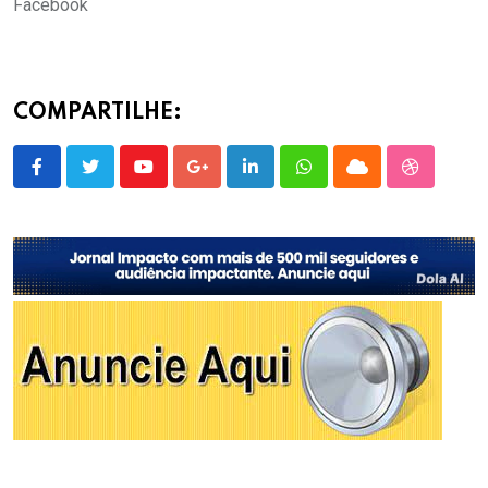
Facebook
COMPARTILHE:
Youtube
Google+
LinkedIn
Whatsapp
Cloud
StumbleU