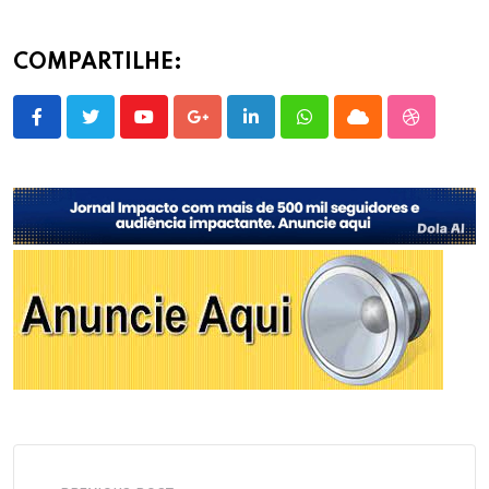
COMPARTILHE:
Youtube
Google+
LinkedIn
Whatsapp
Cloud
StumbleU