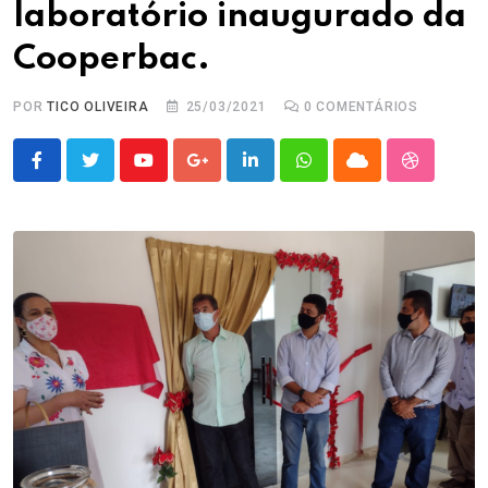
laboratório inaugurado da
Cooperbac.
POR
TICO OLIVEIRA
25/03/2021
0
COMENTÁRIOS
Youtube
Google+
LinkedIn
Whatsapp
Cloud
StumbleU