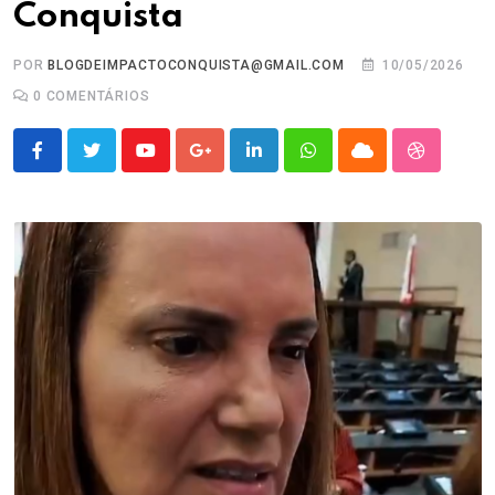
Conquista
POR
BLOGDEIMPACTOCONQUISTA@GMAIL.COM
10/05/2026
0
COMENTÁRIOS
Youtube
Google+
LinkedIn
Whatsapp
Cloud
StumbleU