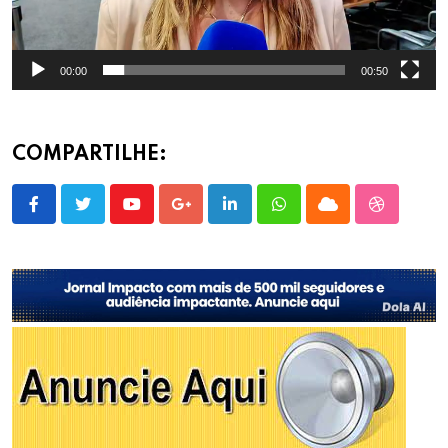
00:00
00:50
COMPARTILHE:
Youtube
Google+
LinkedIn
Whatsapp
Cloud
StumbleU