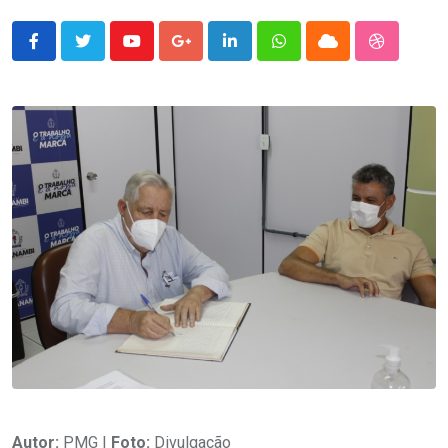
Youtube
Google+
LinkedIn
Whatsapp
Cloud
StumbleU
Autor:
PMG |
Foto:
Divulgação