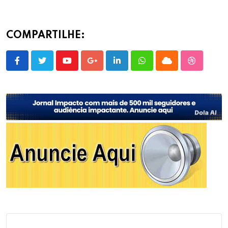
COMPARTILHE:
Youtube
Google+
LinkedIn
Whatsapp
Cloud
StumbleU