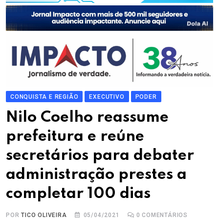
CONQUISTA E REGIÃO
EXECUTIVO
PODER
Nilo Coelho reassume
prefeitura e reúne
secretários para debater
administração prestes a
completar 100 dias
POR
TICO OLIVEIRA
05/04/2021
0
COMENTÁRIOS