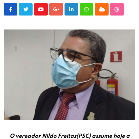
Youtube
Google+
LinkedIn
Whatsapp
Cloud
StumbleU
O vereador Nildo Freitas(PSC) assume hoje a