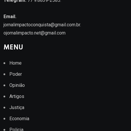
Telegram:
77 9.8839-2585.
Email.
jornalimpactoconquista@gmail.com.br
.
ojornalimpacto.net@gmail.com
MENU
Home
Poder
Opinião
Artigos
Justiça
Economia
Policia