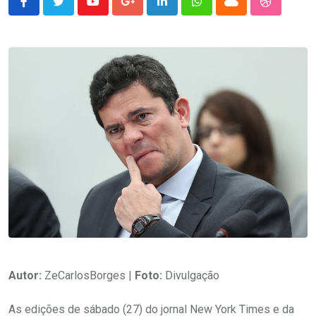
Youtube
Google+
LinkedIn
Whatsapp
Cloud
StumbleU
Autor:
ZeCarlosBorges |
Foto:
Divulgação
As edições de sábado (27) do jornal New York Times e da