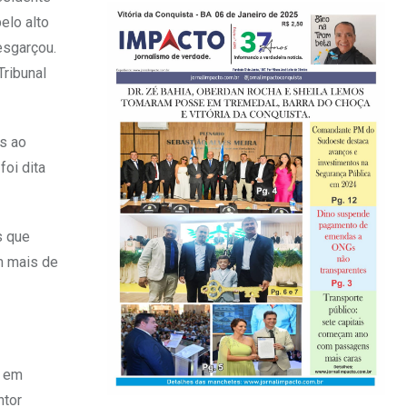
elo alto
esgarçou.
Tribunal
os ao
oi dita
s que
om mais de
s em
ntor