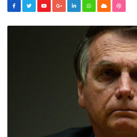
Youtube
Google+
LinkedIn
Whatsapp
Cloud
Stumble