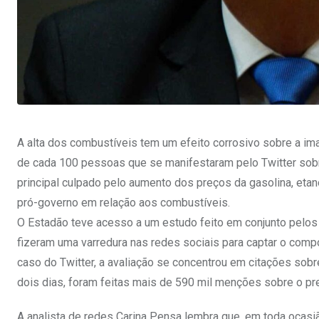
A alta dos combustíveis tem um efeito corrosivo sobre a i
de cada 100 pessoas que se manifestaram pelo Twitter sobr
principal culpado pelo aumento dos preços da gasolina, eta
pró-governo em relação aos combustíveis.
O Estadão teve acesso a um estudo feito em conjunto pelos 
fizeram uma varredura nas redes sociais para captar o comp
caso do Twitter, a avaliação se concentrou em citações sob
dois dias, foram feitas mais de 590 mil menções sobre o p
A analista de redes Carina Pensa lembra que, em toda ocasi