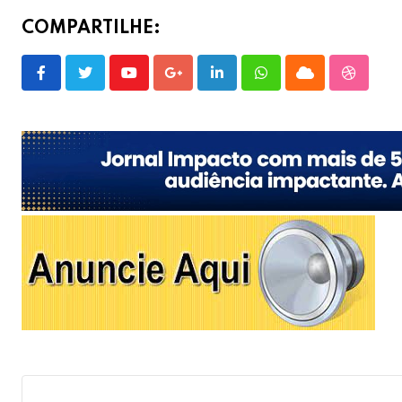
COMPARTILHE:
Youtube
Google+
LinkedIn
Whatsapp
Cloud
Stumble