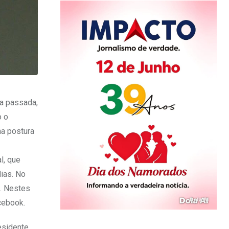
na passada,
o o
ma postura
l, que
ias. No
o. Nestes
cebook.
esidente