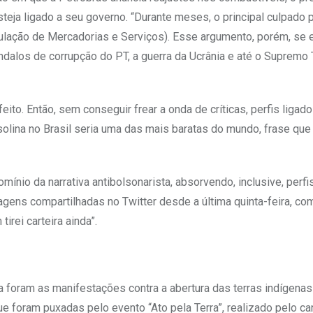
steja ligado a seu governo. “Durante meses, o principal culpado p
lação de Mercadorias e Serviços). Esse argumento, porém, se 
dalos de corrupção do PT, a guerra da Ucrânia e até o Supremo 
eito. Então, sem conseguir frear a onda de críticas, perfis ligad
lina no Brasil seria uma das mais baratas do mundo, frase que f
nio da narrativa antibolsonarista, absorvendo, inclusive, perfi
sagens compartilhadas no Twitter desde a última quinta-feira, c
irei carteira ainda”.
foram as manifestações contra a abertura das terras indígena
 foram puxadas pelo evento “Ato pela Terra”, realizado pelo ca