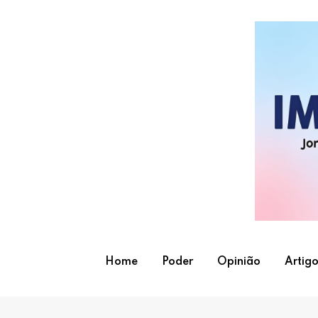
Skip
to
content
Home
Poder
Opinião
Artigo