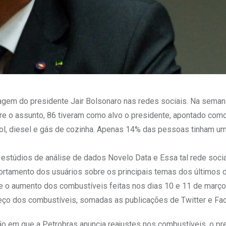
magem do presidente Jair Bolsonaro nas redes sociais. Na sema
e o assunto, 86 tiveram como alvo o presidente, apontado com
nol, diesel e gás de cozinha. Apenas 14% das pessoas tinham u
estúdios de análise de dados Novelo Data e Essa tal rede socia
ortamento dos usuários sobre os principais temas dos últimos d
re o aumento dos combustíveis feitas nos dias 10 e 11 de març
reço dos combustíveis, somadas as publicações de Twitter e Fa
ão em que a Petrobras anuncia reajustes nos combustíveis, o pr