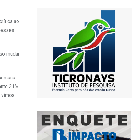
rítica ao
 desses
sso mudar
 semana
anto 31%
á vimos