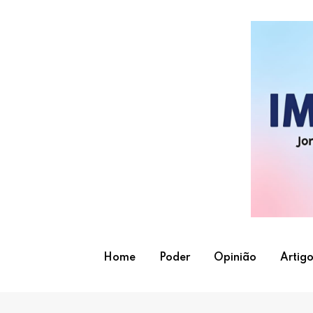
Skip
to
content
Home
Poder
Opinião
Artigo