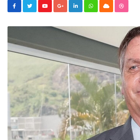
Youtube
Google+
LinkedIn
Whatsapp
Cloud
Stumble