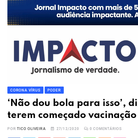
CORONA VÍRUS
PODER
‘Não dou bola para isso’, d
terem começado vacinação 
POR
TICO OLIVEIRA
27/12/2020
0
COMENTÁRIOS