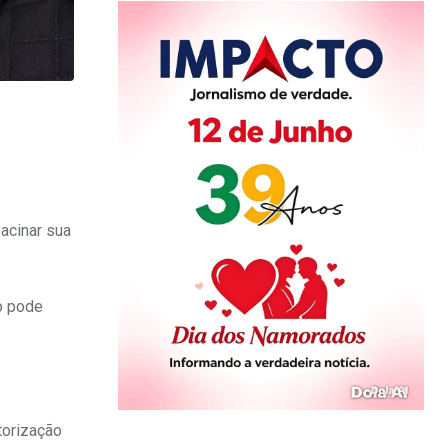
acinar sua
o pode
torização