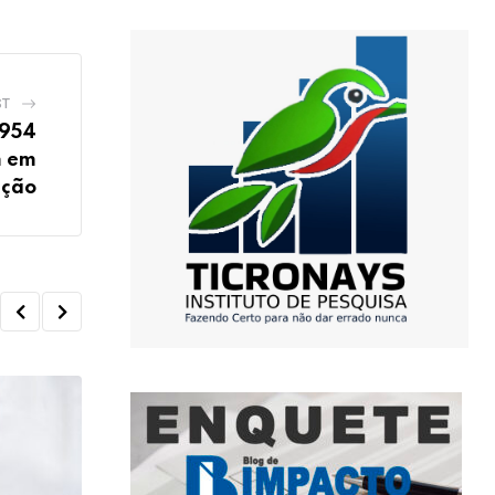
ST
.954
m em
ação