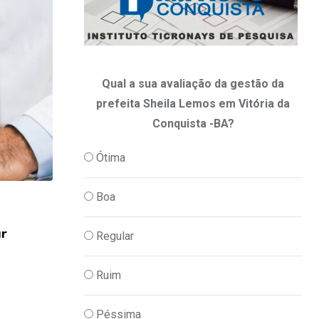
Qual a sua avaliação da gestão da
prefeita Sheila Lemos em Vitória da
Conquista -BA?
Ótima
Boa
,
PODER
POLITICA
ar
DNIT autoriza aumento de quase R$ 4 m
Regular
07/08/2026
Ruim
Péssima