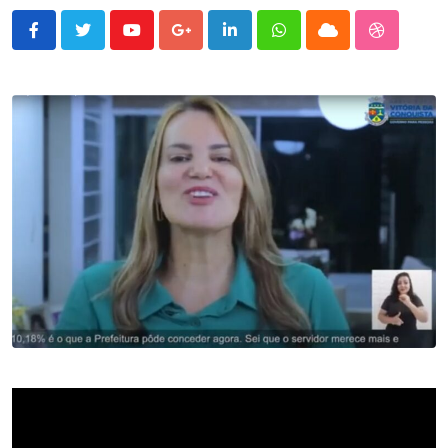
Youtube
Google+
LinkedIn
Whatsapp
Cloud
StumbleU