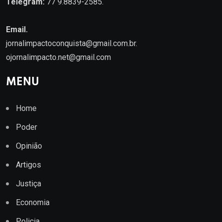
Telegram:
77 9.8839-2585.
Email.
jornalimpactoconquista@gmail.com.br
.
ojornalimpacto.net@gmail.com
MENU
Home
Poder
Opinião
Artigos
Justiça
Economia
Policia