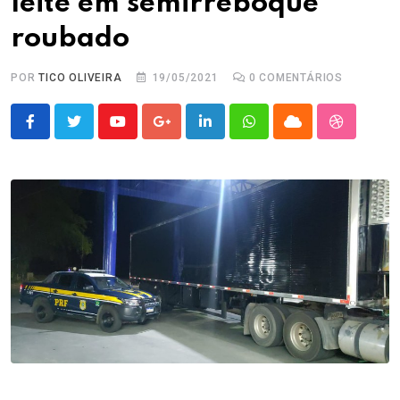
leite em semirreboque
roubado
POR
TICO OLIVEIRA
19/05/2021
0
COMENTÁRIOS
Youtube
Google+
LinkedIn
Whatsapp
Cloud
StumbleU