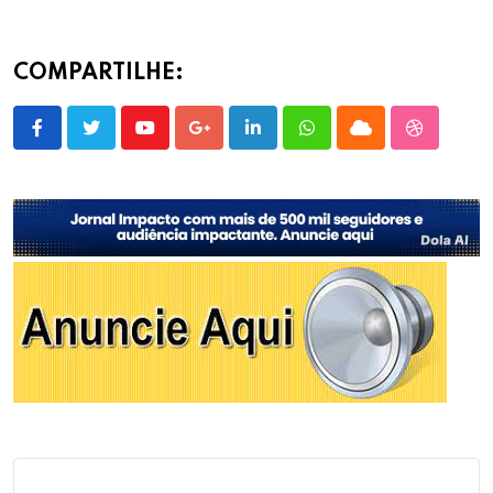
COMPARTILHE:
Youtube
Google+
LinkedIn
Whatsapp
Cloud
StumbleU