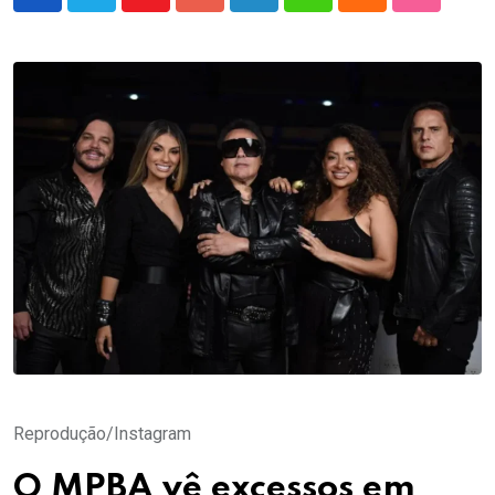
Youtube
Google+
LinkedIn
Whatsapp
Cloud
StumbleU
Reprodução/Instagram
O MPBA vê excessos em