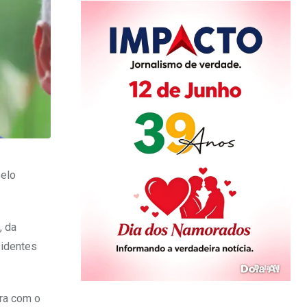
pelo
, da
sidentes
ara com o