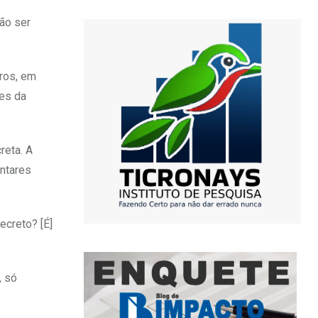
ão ser
bros, em
res da
reta. A
entares
ecreto? [É]
, só