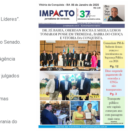
 Líderes”.
do Senado.
Agência
 julgados
 mas
rania do