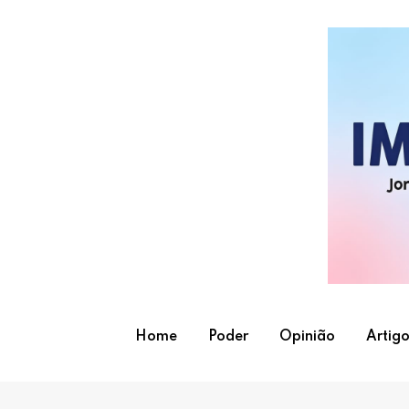
Skip
to
content
Home
Poder
Opinião
Artigo