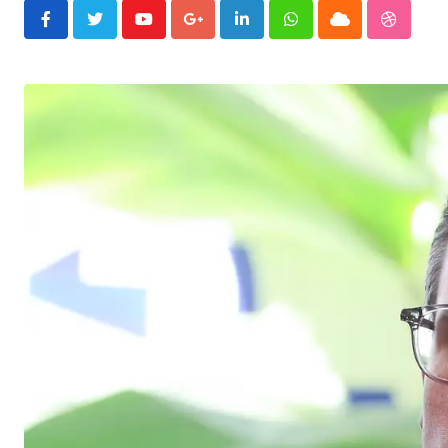
Youtube
Google+
LinkedIn
Whatsapp
Cloud
Stumble