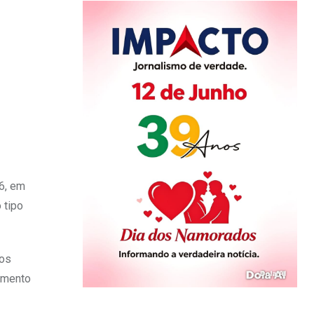
16, em
 tipo
nos
dimento