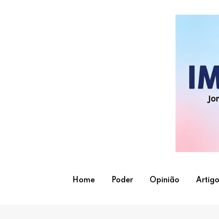
Skip
to
content
Home
Poder
Opinião
Artigo