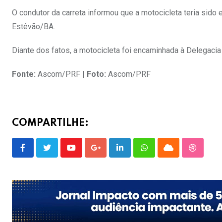
O condutor da carreta informou que a motocicleta teria sid
Estêvão/BA.
Diante dos fatos, a motocicleta foi encaminhada à Delegacia
Fonte:
Ascom/PRF |
Foto:
Ascom/PRF
COMPARTILHE:
Youtube
Google+
LinkedIn
Whatsapp
Cloud
Stumble