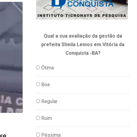
Qual a sua avaliação da gestão da
prefeita Sheila Lemos em Vitória da
Conquista -BA?
Ótima
Boa
Regular
Ruim
,
JUSTIÇA
POLICIA
Péssima
ico
Quatro pessoas são presas suspeitas de 