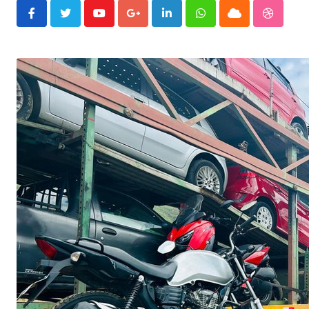
Youtube
Google+
LinkedIn
Whatsapp
Cloud
Stumble