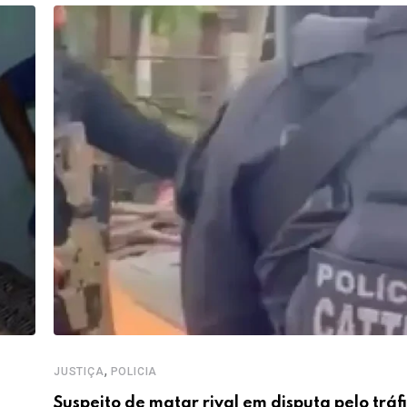
,
JUSTIÇA
POLICIA
Suspeito de matar rival em disputa pelo tráf