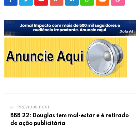
Youtube
Google+
LinkedIn
Whatsapp
Cloud
StumbleU
PREVIOUS POST
BBB 22: Douglas tem mal-estar e é retirado
de ação publicitária