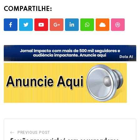
COMPARTILHE:
Youtube
Google+
LinkedIn
Whatsapp
Cloud
StumbleU
PREVIOUS POST