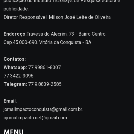
publicação do Instituto Ticronays de Pesquisa editora e
publicidade.
Diretor Responsável: Milson José Leite de Oliveira
Endereço:
Travesa do Alecrim, 73 - Bairro Centro.
Cep.45.000-690. Vitória da Conquista - BA
Contatos:
Whatsapp:
77 99861-8307
77 3422-3096
Telegram:
77 9.8839-2585.
Email.
jornalimpactoconquista@gmail.com.br
.
ojornalimpacto.net@gmail.com
MENU