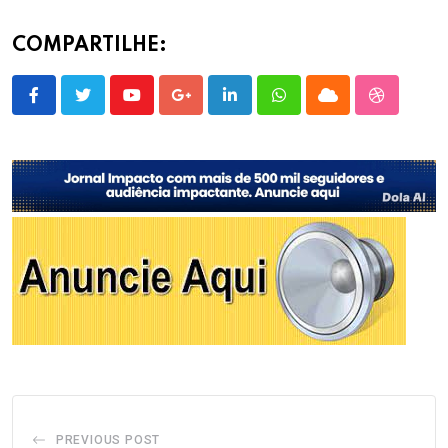
COMPARTILHE:
Youtube
Google+
LinkedIn
Whatsapp
Cloud
StumbleU
PREVIOUS POST