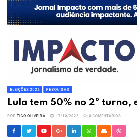
ELEIÇÕES 2022
PESQUISAS
Lula tem 50% no 2º turno, 
POR
TICO OLIVEIRA
17/10/2022
0
COMENTÁRIOS
Youtube
Google+
LinkedIn
Whatsapp
Cloud
Stumble