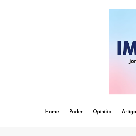
Skip
to
content
Home
Poder
Opinião
Artigo