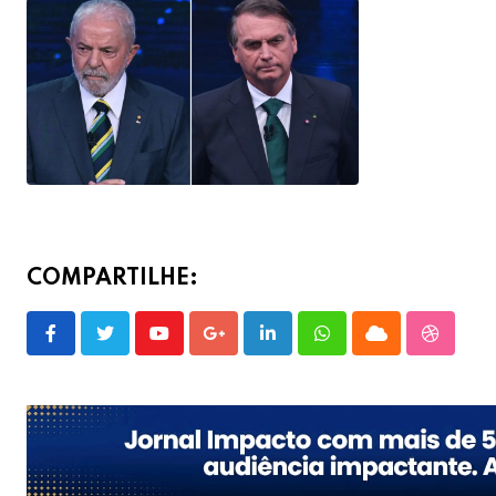
COMPARTILHE:
Youtube
Google+
LinkedIn
Whatsapp
Cloud
Stumble