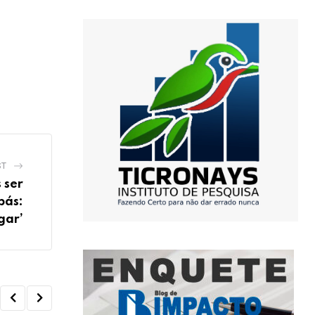
ST
 ser
bás:
gar’