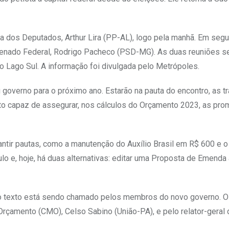
a dos Deputados, Arthur Lira (PP-AL), logo pela manhã. Em segu
 Senado Federal, Rodrigo Pacheco (PSD-MG). As duas reuniões s
no Lago Sul. A informação foi divulgada pelo Metrópoles.
u governo para o próximo ano. Estarão na pauta do encontro, as tr
xto capaz de assegurar, nos cálculos do Orçamento 2023, as pr
rantir pautas, como a manutenção do Auxílio Brasil em R$ 600 e 
ulo e, hoje, há duas alternativas: editar uma Proposta de Emenda
 o texto está sendo chamado pelos membros do novo governo. O
Orçamento (CMO), Celso Sabino (União-PA), e pelo relator-geral 