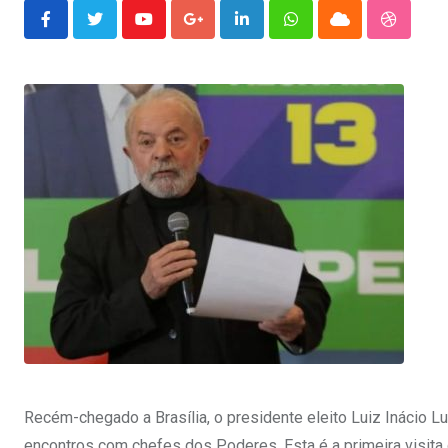
Youtube
Google+
LinkedIn
Whatsapp
Cloud
Stumble
Recém-chegado a Brasília, o presidente eleito Luiz Inácio Lul
encontros com chefes dos Poderes. Esta é a primeira visita d