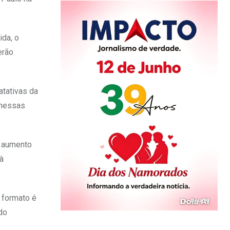
ida, o
erão
atativas da
omessas
o aumento
 à
 formato é
do