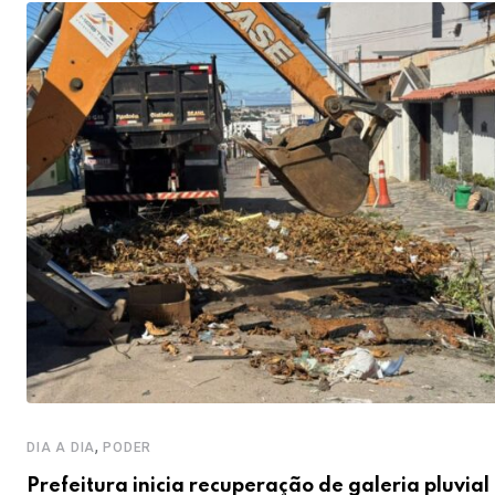
,
DIA A DIA
PODER
Prefeitura inicia recuperação de galeria pluvial