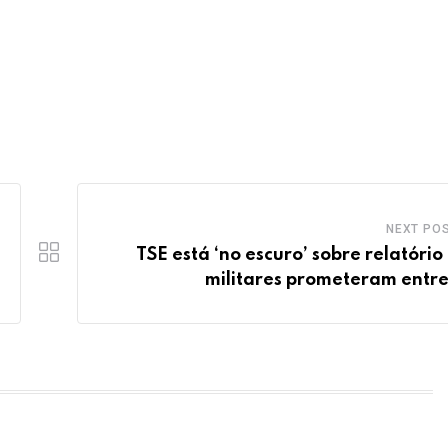
NEXT PO
TSE está ‘no escuro’ sobre relatório
militares prometeram entr