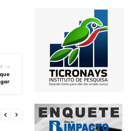
ST
 que
egar