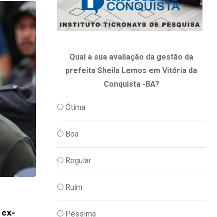
Qual a sua avaliação da gestão da
prefeita Sheila Lemos em Vitória da
Conquista -BA?
Ótima
Boa
Regular
Ruim
,
,
ECONOMIA
PODER
POLITICA
 ex-
Em nova redução, Copom baixa taxa Sel
Péssima