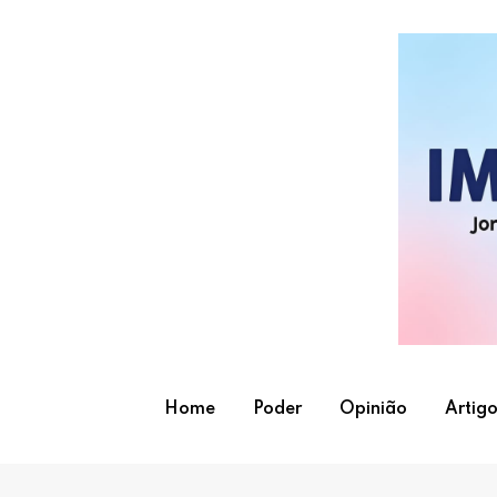
Skip
to
content
Home
Poder
Opinião
Artigo