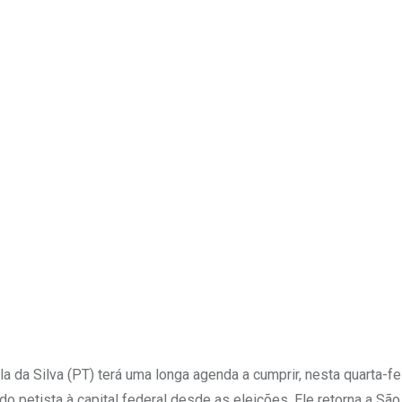
Upon
a da Silva (PT) terá uma longa agenda a cumprir, nesta quarta-fei
o petista à capital federal desde as eleições. Ele retorna a São