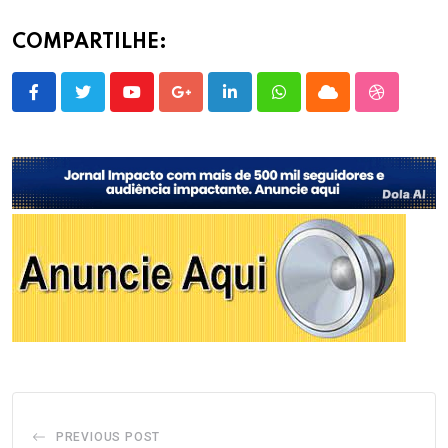
COMPARTILHE:
Youtube
Google+
LinkedIn
Whatsapp
Cloud
StumbleU
PREVIOUS POST