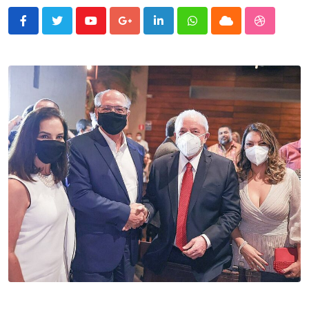
Youtube
Google+
LinkedIn
Whatsapp
Cloud
StumbleU