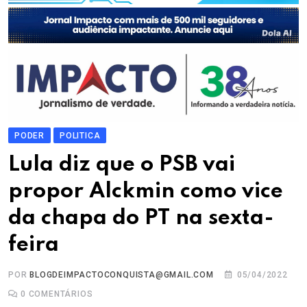
PODER
POLITICA
Lula diz que o PSB vai
propor Alckmin como vice
da chapa do PT na sexta-
feira
POR
BLOGDEIMPACTOCONQUISTA@GMAIL.COM
05/04/2022
0
COMENTÁRIOS