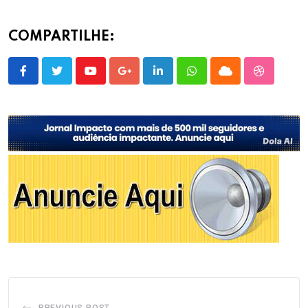
COMPARTILHE:
Youtube
Google+
LinkedIn
Whatsapp
Cloud
StumbleU