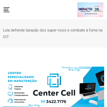
Skip
to
content
Lula defende taxação dos super-ricos e combate à fome na
OIT