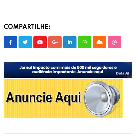
COMPARTILHE:
Youtube
Google+
LinkedIn
Whatsapp
Cloud
StumbleU