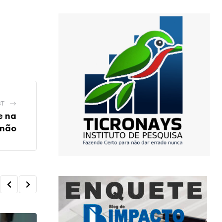
ST
e na
anão