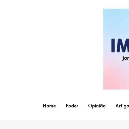
Skip
to
content
Home
Poder
Opinião
Artigo