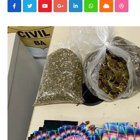
Youtube
Google+
LinkedIn
Whatsapp
Cloud
Stumble