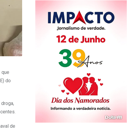
s que
TE) do
 droga,
ecentes.
naval de