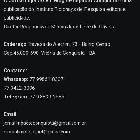
O Jornal Impacto e o Blog de Impacto Conquista
é uma
publicação do Instituto Ticronays de Pesquisa editora e
publicidade.
Diretor Responsável: Milson José Leite de Oliveira
Endereço:
Travesa do Alecrim, 73 - Bairro Centro.
Cep.45.000-690. Vitória da Conquista - BA
Contatos:
Whatsapp:
77 99861-8307
77 3422-3096
Telegram:
77 9.8839-2585.
Email.
jornalimpactoconquista@gmail.com.br
.
ojornalimpacto.net@gmail.com