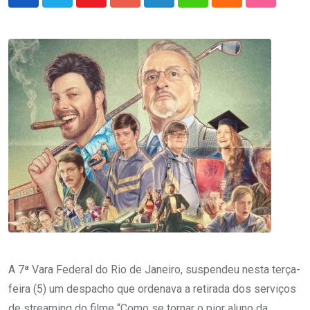
Youtube
Google+
LinkedIn
Whatsapp
Cloud
StumbleU
A 7ª Vara Federal do Rio de Janeiro, suspendeu nesta terça-
feira (5) um despacho que ordenava a retirada dos serviços
de streaming do filme “Como se tornar o pior aluno da