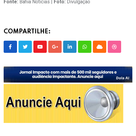
Fonte:
Bahia Noticias |
Foto:
Divulgação
COMPARTILHE:
Youtube
Google+
LinkedIn
Whatsapp
Cloud
StumbleU