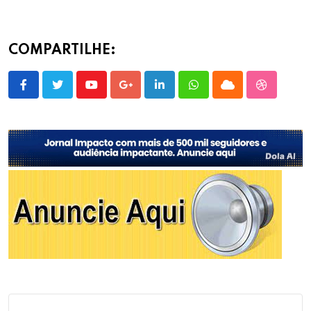
COMPARTILHE:
Youtube
Google+
LinkedIn
Whatsapp
Cloud
StumbleU