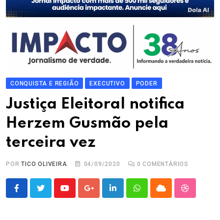
CONQUISTA E REGIÃO
EXECUTIVO
PODER
Justiça Eleitoral notifica
Herzem Gusmão pela
terceira vez
POR
TICO OLIVEIRA
04/09/2020
0
COMENTÁRIOS
Youtube
Google+
LinkedIn
Whatsapp
Cloud
StumbleU