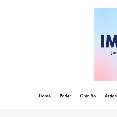
Skip
to
content
Home
Poder
Opinião
Artigo