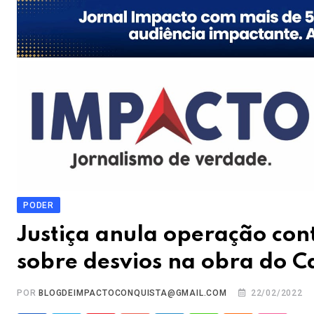
PODER
Justiça anula operação con
sobre desvios na obra do C
POR
BLOGDEIMPACTOCONQUISTA@GMAIL.COM
22/02/2022