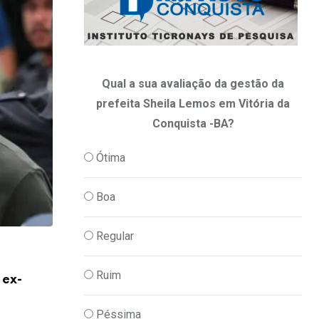
Qual a sua avaliação da gestão da
prefeita Sheila Lemos em Vitória da
Conquista -BA?
Ótima
Boa
Regular
,
,
ECONOMIA
PODER
POLITICA
Ruim
 ex-
Em nova redução, Copom baixa taxa Sel
06/08/2026
Péssima