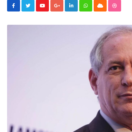
Youtube
Google+
LinkedIn
Whatsapp
Cloud
Stumble