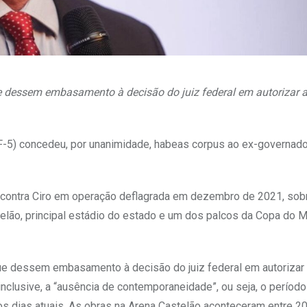
e dessem embasamento à decisão do juiz federal em autorizar 
TRF-5) concedeu, por unanimidade, habeas corpus ao ex-governad
contra Ciro em operação deflagrada em dezembro de 2021, sob
telão, principal estádio do estado e um dos palcos da Copa do 
ue dessem embasamento à decisão do juiz federal em autorizar
inclusive, a “ausência de contemporaneidade”, ou seja, o períod
s dias atuais. As obras na Arena Castelão aconteceram entre 2