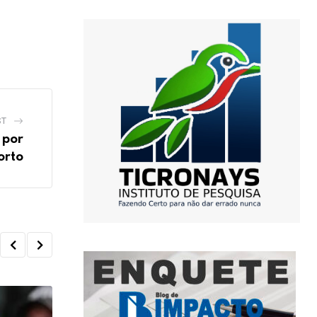
ST
 por
orto