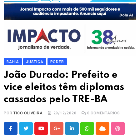
BAHIA
JUSTIÇA
PODER
João Durado: Prefeito e
vice eleitos têm diplomas
cassados pelo TRE-BA
POR
TICO OLIVEIRA
29/12/2020
0
COMENTÁRIOS
Youtube
Google+
LinkedIn
Whatsapp
Cloud
StumbleU