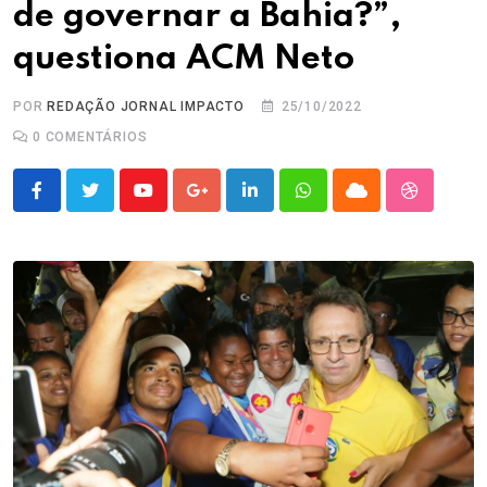
de governar a Bahia?”,
questiona ACM Neto
POR
REDAÇÃO JORNAL IMPACTO
25/10/2022
0
COMENTÁRIOS
Youtube
Google+
LinkedIn
Whatsapp
Cloud
StumbleU