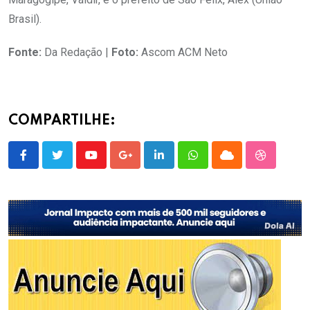
Brasil).
Fonte:
Da Redação |
Foto:
Ascom ACM Neto
COMPARTILHE:
Youtube
Google+
LinkedIn
Whatsapp
Cloud
StumbleU